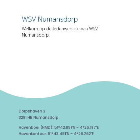
Dorpshaven 3
3281 HB Numansdorp
Havenboei (NMD): 51°42.891’N – 4°26.187’E
Havenkantoor: 51°43.491’N – 4°26.262’E