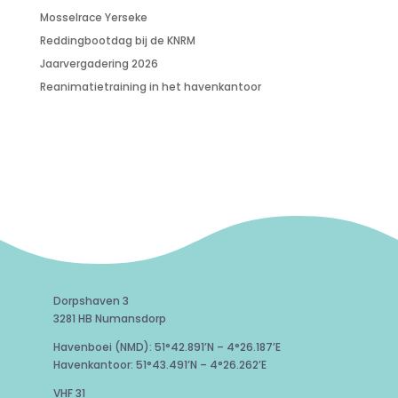
Mosselrace Yerseke
Reddingbootdag bij de KNRM
Jaarvergadering 2026
Reanimatietraining in het havenkantoor
Dorpshaven 3
3281 HB Numansdorp
Havenboei (NMD): 51°42.891’N – 4°26.187’E
Havenkantoor: 51°43.491’N – 4°26.262’E
VHF 31