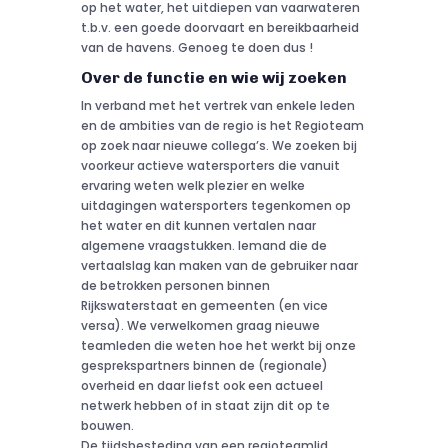
op het water, het uitdiepen van vaarwateren
t.b.v. een goede doorvaart en bereikbaarheid
van de havens. Genoeg te doen dus !
Over de functie en wie wij zoeken
In verband met het vertrek van enkele leden
en de ambities van de regio is het Regioteam
op zoek naar nieuwe collega’s. We zoeken bij
voorkeur actieve watersporters die vanuit
ervaring weten welk plezier en welke
uitdagingen watersporters tegenkomen op
het water en dit kunnen vertalen naar
algemene vraagstukken. Iemand die de
vertaalslag kan maken van de gebruiker naar
de betrokken personen binnen
Rijkswaterstaat en gemeenten (en vice
versa). We verwelkomen graag nieuwe
teamleden die weten hoe het werkt bij onze
gesprekspartners binnen de (regionale)
overheid en daar liefst ook een actueel
netwerk hebben of in staat zijn dit op te
bouwen.
De tijdsbesteding van een regioteamlid