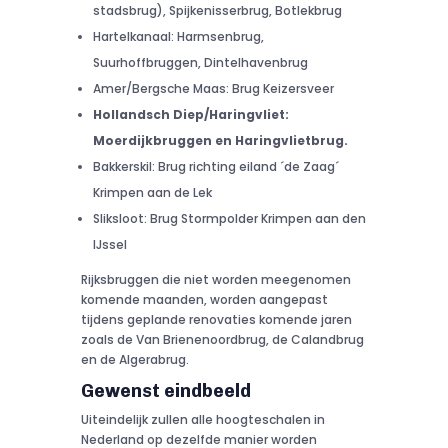
stadsbrug), Spijkenisserbrug, Botlekbrug
Hartelkanaal: Harmsenbrug,
Suurhoffbruggen, Dintelhavenbrug
Amer/Bergsche Maas: Brug Keizersveer
Hollandsch Diep/Haringvliet:
Moerdijkbruggen en Haringvlietbrug.
Bakkerskil: Brug richting eiland ´de Zaag´
Krimpen aan de Lek
Sliksloot: Brug Stormpolder Krimpen aan den
IJssel
Rijksbruggen die niet worden meegenomen
komende maanden, worden aangepast
tijdens geplande renovaties komende jaren
zoals de Van Brienenoordbrug, de Calandbrug
en de Algerabrug.
Gewenst eindbeeld
Uiteindelijk zullen alle hoogteschalen in
Nederland op dezelfde manier worden