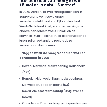
Dus een doorvaarhoogte van
15 meter is echt 15 meter!
In 2025 worden de (voor)hoogteschalen in
Zuid-Holland vernieuwd onder
verantwoordelijkheid van Rijkswaterstaat
West-Nederland Zuid, in samenwerking met
andere beheerders zoals ProRail en de
provincie Zuid-Holland. In de daaropvolgende
jaren zullen ook andere regio’s deze
vernieuwing doorvoeren.
Bruggen waar de hoogteschalen worden
aangepast in 2025:
Boven-Merwede: Merwedebrug Gorinchem
(A27)
Beneden-Merwede: Baanhoekspoorbrug,
Merwedebrug Papendrecht (N3)
Noord: Alblasserdamsebrug (Brug over de
Noord)
Oude Maas: Dordtse bruggen (spoorbrug en