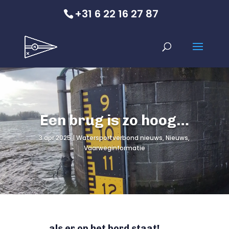
+31 6 22 16 27 87
Een brug is zo hoog…
3 apr 2025
Watersportverbond nieuws
,
Nieuws
,
Vaarweginformatie
…als er op het bord staat!