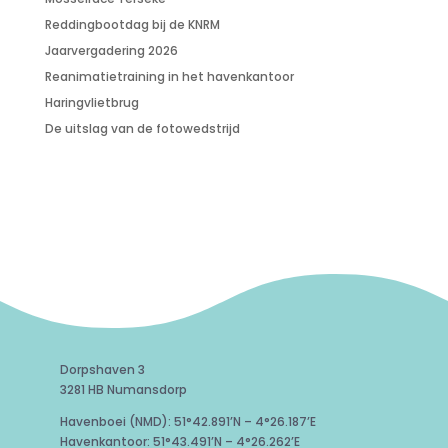
Reddingbootdag bij de KNRM
Jaarvergadering 2026
Reanimatietraining in het havenkantoor
Haringvlietbrug
De uitslag van de fotowedstrijd
Dorpshaven 3
3281 HB Numansdorp
Havenboei (NMD): 51°42.891’N – 4°26.187’E
Havenkantoor: 51°43.491’N – 4°26.262’E