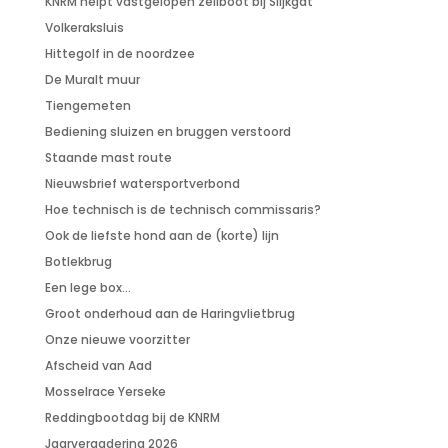
KNRM helpt vastgelopen zeilboot bij Slijkgat
Volkeraksluis
Hittegolf in de noordzee
De Muralt muur
Tiengemeten
Bediening sluizen en bruggen verstoord
Staande mast route
Nieuwsbrief watersportverbond
Hoe technisch is de technisch commissaris?
Ook de liefste hond aan de (korte) lijn
Botlekbrug
Een lege box…
Groot onderhoud aan de Haringvlietbrug
Onze nieuwe voorzitter
Afscheid van Aad
Mosselrace Yerseke
Reddingbootdag bij de KNRM
Jaarvergadering 2026