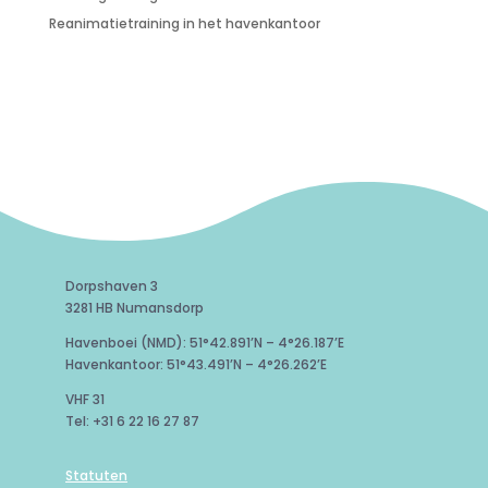
Reanimatietraining in het havenkantoor
Dorpshaven 3
3281 HB Numansdorp
Havenboei (NMD): 51°42.891’N – 4°26.187’E
Havenkantoor: 51°43.491’N – 4°26.262’E
VHF 31
Tel: +31 6 22 16 27 87
Statuten