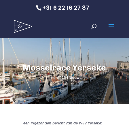
+31 6 22 16 27 87
Mosselrace Yerseke
1 mei 2026
Nieuws
een ingezonden bericht van de WSV Yerseke: