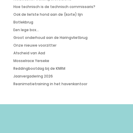
Hoe technisch is de technisch commissaris?
Ook de liefste hond aan de (korte) lijn
Botlekbrug
Een lege box…
Groot onderhoud aan de Haringvlietbrug
Onze nieuwe voorzitter
Afscheid van Aad
Mosselrace Yerseke
Reddingbootdag bij de KNRM
Jaarvergadering 2026
Reanimatietraining in het havenkantoor