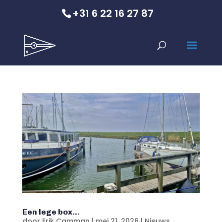
+31 6 22 16 27 87
Een lege box…
door
Erik Camman
|
mei 21, 2026
|
Nieuws