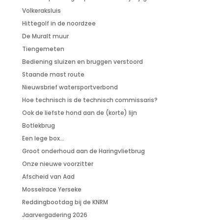
Volkeraksluis
Hittegolf in de noordzee
De Muralt muur
Tiengemeten
Bediening sluizen en bruggen verstoord
Staande mast route
Nieuwsbrief watersportverbond
Hoe technisch is de technisch commissaris?
Ook de liefste hond aan de (korte) lijn
Botlekbrug
Een lege box…
Groot onderhoud aan de Haringvlietbrug
Onze nieuwe voorzitter
Afscheid van Aad
Mosselrace Yerseke
Reddingbootdag bij de KNRM
Jaarvergadering 2026