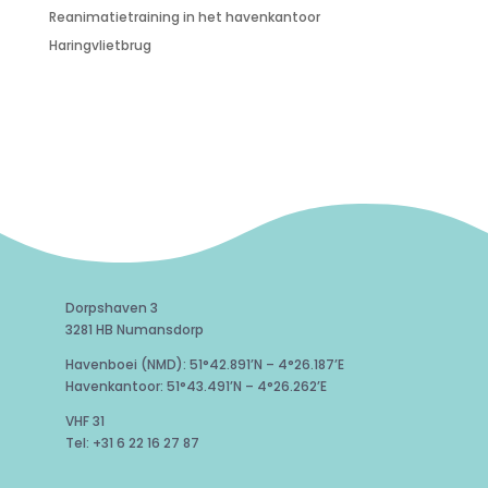
Reanimatietraining in het havenkantoor
Haringvlietbrug
Dorpshaven 3
3281 HB Numansdorp
Havenboei (NMD): 51°42.891’N – 4°26.187’E
Havenkantoor: 51°43.491’N – 4°26.262’E
VHF 31
Tel: +31 6 22 16 27 87