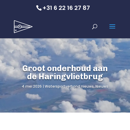
+31 6 22 16 27 87
Groot onderhoud aan
de Haringvlietbrug
4 mei 2026
Watersportverbond nieuws
,
Nieuws