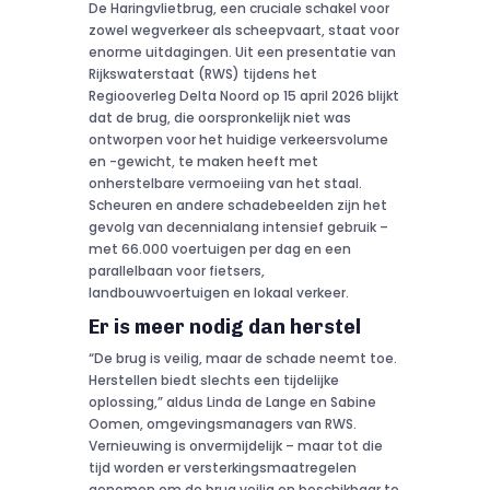
De Haringvlietbrug, een cruciale schakel voor
zowel wegverkeer als scheepvaart, staat voor
enorme uitdagingen. Uit een presentatie van
Rijkswaterstaat (RWS) tijdens het
Regiooverleg Delta Noord op 15 april 2026 blijkt
dat de brug, die oorspronkelijk niet was
ontworpen voor het huidige verkeersvolume
en -gewicht, te maken heeft met
onherstelbare vermoeiing van het staal.
Scheuren en andere schadebeelden zijn het
gevolg van decennialang intensief gebruik –
met 66.000 voertuigen per dag en een
parallelbaan voor fietsers,
landbouwvoertuigen en lokaal verkeer.
Er is meer nodig dan herstel
“De brug is veilig, maar de schade neemt toe.
Herstellen biedt slechts een tijdelijke
oplossing,” aldus Linda de Lange en Sabine
Oomen, omgevingsmanagers van RWS.
Vernieuwing is onvermijdelijk – maar tot die
tijd worden er versterkingsmaatregelen
genomen om de brug veilig en beschikbaar te