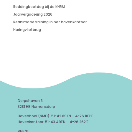
Reddingbootdag bij de KNRM
Jaarvergadering 2026
Reanimatietraining in het havenkantoor
Haringvlietbrug
Dorpshaven 3
3281 HB Numansdorp
Havenboei (NMD): 51°42.891’N – 4°26.187’E
Havenkantoor: 51°43.491’N – 4°26.262’E
VHF 31