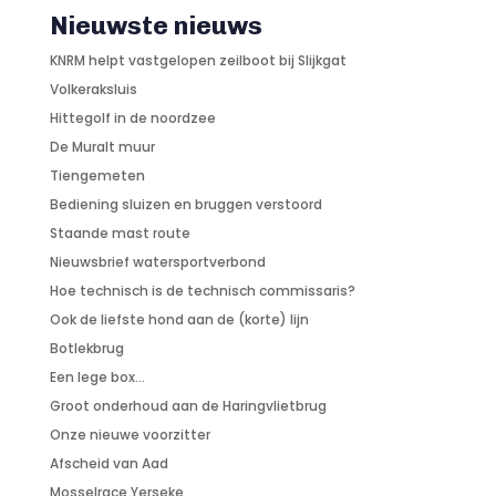
Nieuwste nieuws
KNRM helpt vastgelopen zeilboot bij Slijkgat
Volkeraksluis
Hittegolf in de noordzee
De Muralt muur
Tiengemeten
Bediening sluizen en bruggen verstoord
Staande mast route
Nieuwsbrief watersportverbond
Hoe technisch is de technisch commissaris?
Ook de liefste hond aan de (korte) lijn
Botlekbrug
Een lege box…
Groot onderhoud aan de Haringvlietbrug
Onze nieuwe voorzitter
Afscheid van Aad
Mosselrace Yerseke