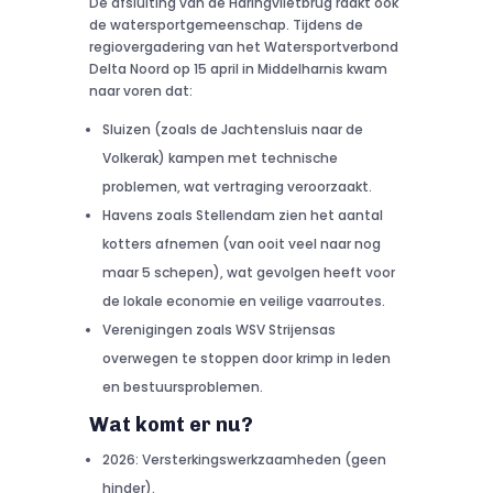
De afsluiting van de Haringvlietbrug raakt ook
de watersportgemeenschap. Tijdens de
regiovergadering van het Watersportverbond
Delta Noord op 15 april in Middelharnis kwam
naar voren dat:
Sluizen (zoals de Jachtensluis naar de
Volkerak) kampen met technische
problemen, wat vertraging veroorzaakt.
Havens zoals Stellendam zien het aantal
kotters afnemen (van ooit veel naar nog
maar 5 schepen), wat gevolgen heeft voor
de lokale economie en veilige vaarroutes.
Verenigingen zoals WSV Strijensas
overwegen te stoppen door krimp in leden
en bestuursproblemen.
Wat komt er nu?
2026: Versterkingswerkzaamheden (geen
hinder).