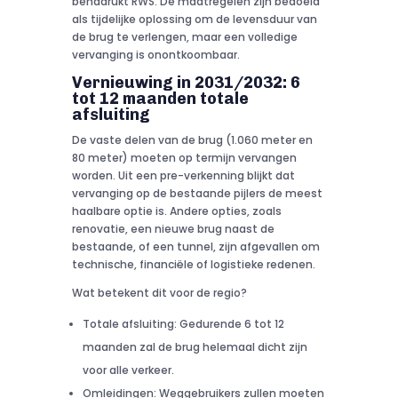
benadrukt RWS. De maatregelen zijn bedoeld
als tijdelijke oplossing om de levensduur van
de brug te verlengen, maar een volledige
vervanging is onontkoombaar.
Vernieuwing in 2031/2032: 6
tot 12 maanden totale
afsluiting
De vaste delen van de brug (1.060 meter en
80 meter) moeten op termijn vervangen
worden. Uit een pre-verkenning blijkt dat
vervanging op de bestaande pijlers de meest
haalbare optie is. Andere opties, zoals
renovatie, een nieuwe brug naast de
bestaande, of een tunnel, zijn afgevallen om
technische, financiële of logistieke redenen.
Wat betekent dit voor de regio?
Totale afsluiting: Gedurende 6 tot 12
maanden zal de brug helemaal dicht zijn
voor alle verkeer.
Omleidingen: Weggebruikers zullen moeten