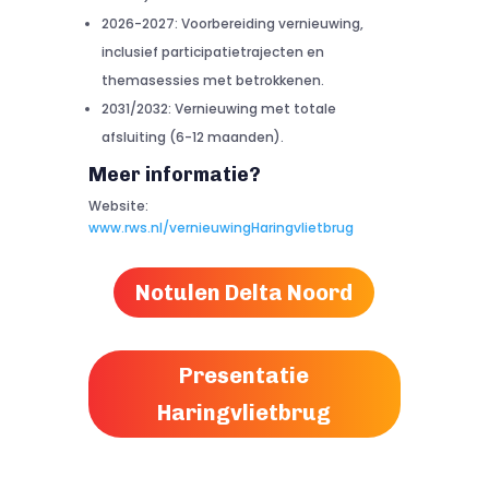
2026-2027: Voorbereiding vernieuwing,
inclusief participatietrajecten en
themasessies met betrokkenen.
2031/2032: Vernieuwing met totale
afsluiting (6-12 maanden).
Meer informatie?
Website:
www.rws.nl/vernieuwingHaringvlietbrug
Notulen Delta Noord
Presentatie
Haringvlietbrug