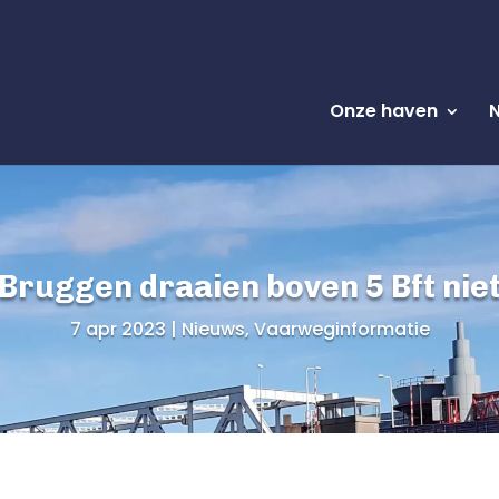
Onze haven
Bruggen draaien boven 5 Bft nie
7 apr 2023
Nieuws
,
Vaarweginformatie