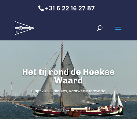
+31 6 22 16 27 87
Het tij rond de Hoekse
Waard
9 apr 2023
Nieuws
,
Vaarweginformatie