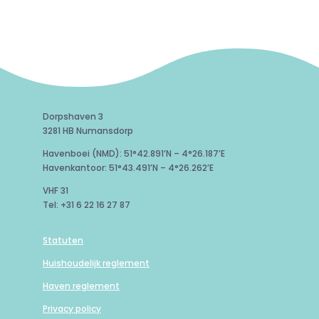
Dorpshaven 3
3281 HB Numansdorp
Havenboei (NMD): 51°42.891’N – 4°26.187’E
Havenkantoor: 51°43.491’N – 4°26.262’E
VHF 31
Tel: +31 6 22 16 27 87
Statuten
Huishoudelijk reglement
Haven reglement
Privacy policy