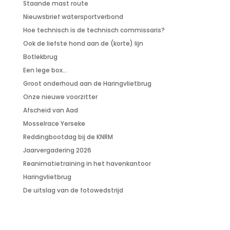
Staande mast route
Nieuwsbrief watersportverbond
Hoe technisch is de technisch commissaris?
Ook de liefste hond aan de (korte) lijn
Botlekbrug
Een lege box…
Groot onderhoud aan de Haringvlietbrug
Onze nieuwe voorzitter
Afscheid van Aad
Mosselrace Yerseke
Reddingbootdag bij de KNRM
Jaarvergadering 2026
Reanimatietraining in het havenkantoor
Haringvlietbrug
De uitslag van de fotowedstrijd