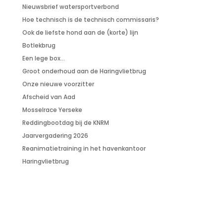
Nieuwsbrief watersportverbond
Hoe technisch is de technisch commissaris?
Ook de liefste hond aan de (korte) lijn
Botlekbrug
Een lege box…
Groot onderhoud aan de Haringvlietbrug
Onze nieuwe voorzitter
Afscheid van Aad
Mosselrace Yerseke
Reddingbootdag bij de KNRM
Jaarvergadering 2026
Reanimatietraining in het havenkantoor
Haringvlietbrug