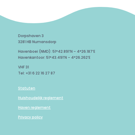
Dorpshaven 3
3281 HB Numansdorp
Havenboei (NMD): 51°42.891’N – 4°26.187’E
Havenkantoor: 51°43.491’N – 4°26.262’E
VHF 31
Tel: +31 6 22 16 27 87
Statuten
Huishoudelijk reglement
Haven reglement
Privacy policy