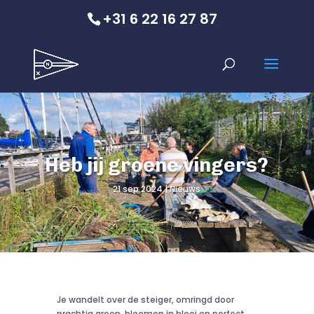
+31 6 22 16 27 87
Heb jij groene vingers?
21 sep 2024
Nieuws
Je wandelt over de steiger, omringd door
prachtig groen, bloemen in bloei en perfect