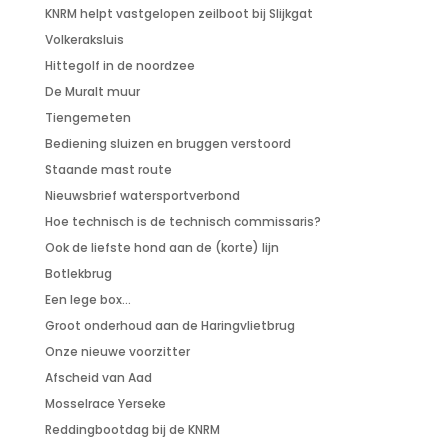
KNRM helpt vastgelopen zeilboot bij Slijkgat
Volkeraksluis
Hittegolf in de noordzee
De Muralt muur
Tiengemeten
Bediening sluizen en bruggen verstoord
Staande mast route
Nieuwsbrief watersportverbond
Hoe technisch is de technisch commissaris?
Ook de liefste hond aan de (korte) lijn
Botlekbrug
Een lege box…
Groot onderhoud aan de Haringvlietbrug
Onze nieuwe voorzitter
Afscheid van Aad
Mosselrace Yerseke
Reddingbootdag bij de KNRM