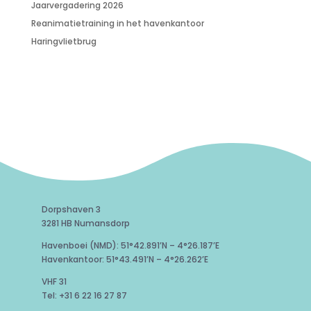
Jaarvergadering 2026
Reanimatietraining in het havenkantoor
Haringvlietbrug
Dorpshaven 3
3281 HB Numansdorp
Havenboei (NMD): 51°42.891’N – 4°26.187’E
Havenkantoor: 51°43.491’N – 4°26.262’E
VHF 31
Tel: +31 6 22 16 27 87