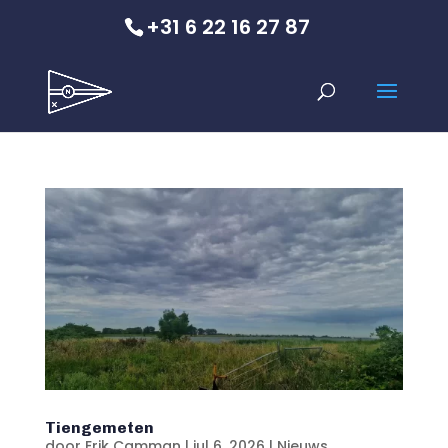
+31 6 22 16 27 87
Tiengemeten
door
Erik Camman
|
jul 6, 2026
|
Nieuws
,